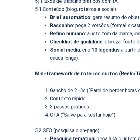
5) Fluxos de trabalho práticos com IA
5.1 Conteúdo (blog, roteiros e social)
Brief automático
: gere resumo do objet
Rascunho
: peça 2 versões (formal x cas
Refino humano
: ajuste tom da marca, ins
Checklist de qualidade
: clareza, fonte 
Social media
: crie
10 legendas
a partir
cauda longa).
Mini-framework de roteiros curtos (Reels/T
Gancho de 2–3s (“Parei de perder horas
Contexto rápido
3 passos práticos
CTA (“Salve para testar hoje”)
5.2 SEO (pesquisa e on-page)
Pesquisa temática:
peça à IA clusters 