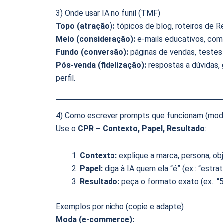
3) Onde usar IA no funil (TMF)
Topo (atração):
tópicos de blog, roteiros de R
Meio (consideração):
e-mails educativos, comp
Fundo (conversão):
páginas de vendas, testes
Pós-venda (fidelização):
respostas a dúvidas, 
perfil.
4) Como escrever prompts que funcionam (mo
Use o
CPR – Contexto, Papel, Resultado
:
Contexto:
explique a marca, persona, obje
Papel:
diga à IA quem ela “é” (ex.: “estr
Resultado:
peça o formato exato (ex.: “5
Exemplos por nicho (copie e adapte)
Moda (e-commerce):