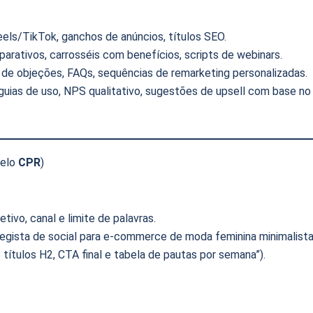
eels/TikTok, ganchos de anúncios, títulos SEO.
arativos, carrosséis com benefícios, scripts de webinars.
 de objeções, FAQs, sequências de remarketing personalizadas.
guias de uso, NPS qualitativo, sugestões de upsell com base no
delo
CPR
)
tivo, canal e limite de palavras.
ategista de social para e-commerce de moda feminina minimalista”
 títulos H2, CTA final e tabela de pautas por semana”).