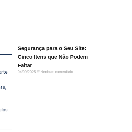
Segurança para o Seu Site:
Cinco Itens que Não Podem
Faltar
arte
04/09/2025
Nenhum comentário
Leia mais »
te,
ulos,