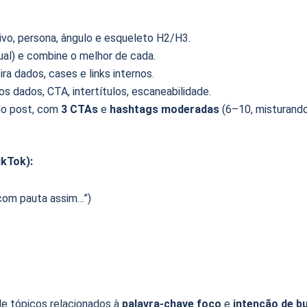
ivo, persona, ângulo e esqueleto H2/H3.
ual) e combine o melhor de cada.
ira dados, cases e links internos.
dos dados, CTA, intertítulos, escaneabilidade.
 do post, com
3 CTAs
e
hashtags moderadas
(6–10, misturand
ikTok):
 com pauta assim…”)
de tópicos relacionados à
palavra-chave foco
e
intenção de b